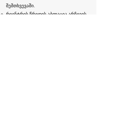
შემთხვევაში.
რიენტრის წრედის აბლაცია არჩევის
მეთოდია, თუმცა მხოლოდ მცირე
რაოდენობის ცენტრებში ტარდება,
რადგან მოითხოვს როგორც დიდ
პროფესიულ კვალიფიკაციას, ასევე
სპეციალურ მაღალტექნოლოგიურ
აპარატურას.
პროფილაქტიკური მკურნალობა: ავ-
მაბლოკირებელი საშუალებები და
ანტიკოაგულაცია
თრომბოემბოლიური გართულებების
თავიდან ასაცილებლად. იმ
პაციენტებში, რომლებშიც არ
ხერხდება არითმიის სუპრესია,
შესაძლებელია ჩატარდეს ავ-კვანძის